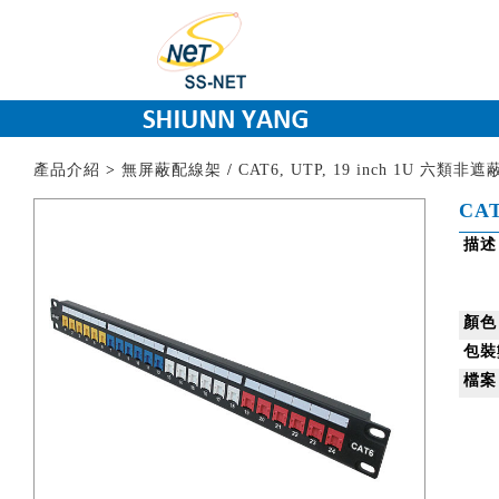
產品介紹
>
無屏蔽配線架
/
CAT6, UTP, 19 inch 1U 六類
CA
描述
顏色
包裝
檔案