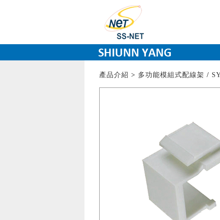
產品介紹
>
多功能模組式配線架
/
S