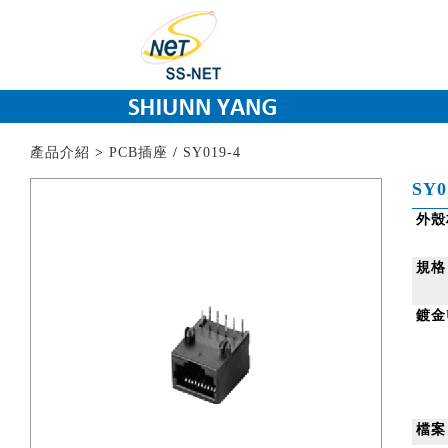
產品介紹
>
PCB插座
/
SY019-4
SY0
外殼
規格
鍍金
檔案