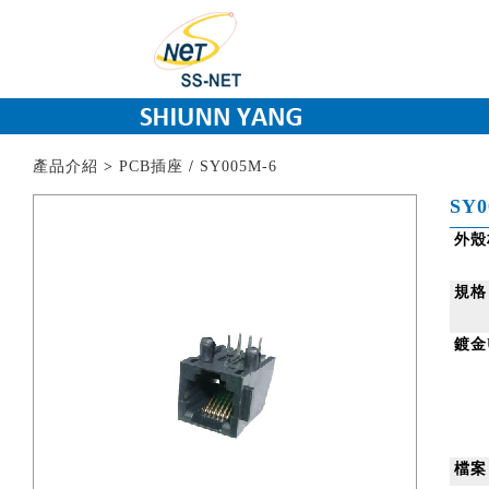
產品介紹
>
PCB插座
/
SY005M-6
SY0
外殼
規格
鍍金
檔案