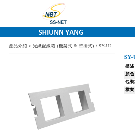
產品介紹
>
光纖配線箱 (機架式 & 壁掛式)
/
SY-U2
SY-
描述
顏色
包裝
檔案