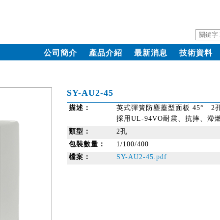
公司簡介
產品介紹
最新消息
技術資料
SY-AU2-45
描述：
英式彈簧防塵蓋型面板 45° 2
採用UL-94VO耐震、抗摔、滯
類型：
2孔
包裝數量：
1/100/400
檔案：
SY-AU2-45.pdf