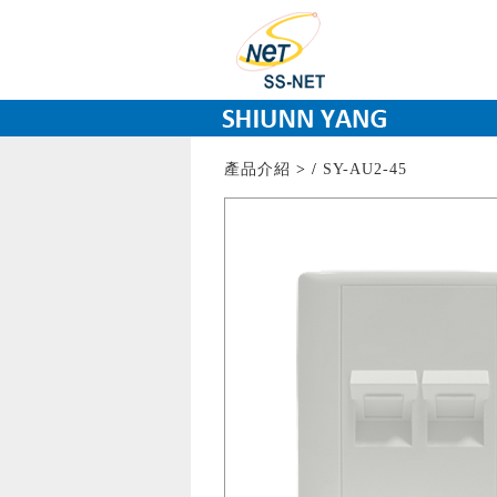
產品介紹
>
/
SY-AU2-45