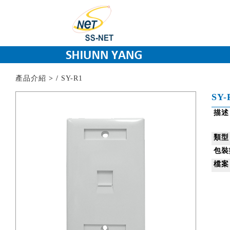
產品介紹
>
/
SY-R1
SY-
描述
類型
包裝
檔案