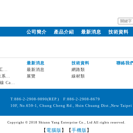
公司簡介
產品介紹
最新消息
技術資料
最新消息
技術資料
聯絡我
工...
最新消息
網路類
水系...
展覽
線材類
 Ca...
T:886-2-2908-9890(REP.) F:886-2-2908-8679
10F, No.659-1, Chung Cheng Rd., Hsin Chuang Dist.,New Taipei 
Copyright © 2018 Shiunn Yang Enterprise Co., Ltd All rights reserved.
【
電腦版
】【
手機版
】