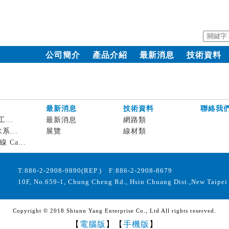
公司簡介
產品介紹
最新消息
技術資料
最新消息
技術資料
聯絡我
工...
最新消息
網路類
水系...
展覽
線材類
 Ca...
T:886-2-2908-9890(REP.) F:886-2-2908-8679
10F, No.659-1, Chung Cheng Rd., Hsin Chuang Dist.,New Taipei 
Copyright © 2018 Shiunn Yang Enterprise Co., Ltd All rights reserved.
【
電腦版
】【
手機版
】