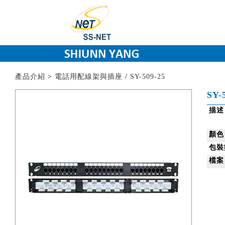
產品介紹
>
電話用配線架與插座
/
SY-509-25
SY-
描述
顏色
包裝
檔案